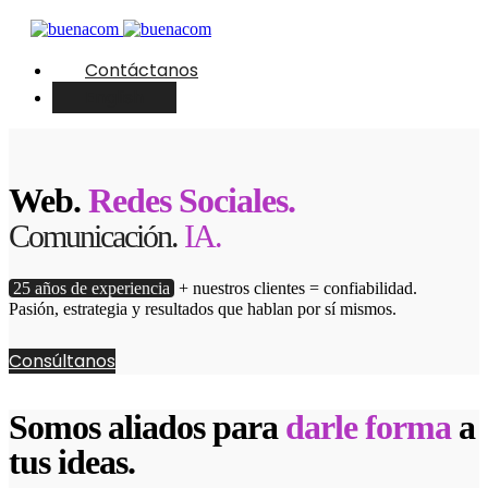
Contáctanos
English
Web.
Redes Sociales.
Comunicación.
IA.
25 años de experiencia
+ nuestros clientes = confiabilidad.
Pasión, estrategia y resultados que hablan por sí mismos.
Consúltanos
Somos aliados para
darle forma
a
tus ideas.