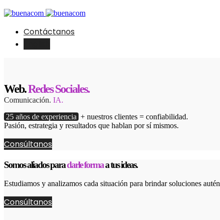
Contáctanos
English
Web.
Redes Sociales.
Comunicación.
IA.
25 años de experiencia
+ nuestros clientes = confiabilidad.
Pasión, estrategia y resultados que hablan por sí mismos.
Consúltanos
Somos aliados para
darle forma
a tus ideas.
Estudiamos y analizamos cada situación para brindar soluciones autént
Consúltanos