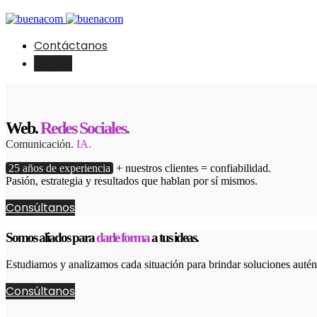
Contáctanos
English
Web.
Redes Sociales.
Comunicación.
IA.
25 años de experiencia
+ nuestros clientes = confiabilidad.
Pasión, estrategia y resultados que hablan por sí mismos.
Consúltanos
Somos aliados para
darle forma
a tus ideas.
Estudiamos y analizamos cada situación para brindar soluciones autént
Consúltanos