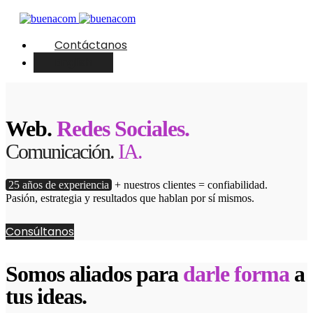
Contáctanos
English
Web.
Redes Sociales.
Comunicación.
IA.
25 años de experiencia
+ nuestros clientes = confiabilidad.
Pasión, estrategia y resultados que hablan por sí mismos.
Consúltanos
Somos aliados para
darle forma
a
tus ideas.