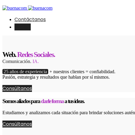
Contáctanos
English
Web.
Redes Sociales.
Comunicación.
IA.
25 años de experiencia
+ nuestros clientes = confiabilidad.
Pasión, estrategia y resultados que hablan por sí mismos.
Consúltanos
Somos aliados para
darle forma
a tus ideas.
Estudiamos y analizamos cada situación para brindar soluciones autént
Consúltanos