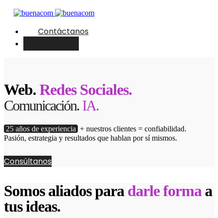
Contáctanos
English
Web.
Redes Sociales.
Comunicación.
IA.
25 años de experiencia
+ nuestros clientes = confiabilidad.
Pasión, estrategia y resultados que hablan por sí mismos.
Consúltanos
Somos aliados para
darle forma
a
tus ideas.