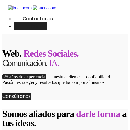
Contáctanos
English
Web.
Redes Sociales.
Comunicación.
IA.
25 años de experiencia
+ nuestros clientes = confiabilidad.
Pasión, estrategia y resultados que hablan por sí mismos.
Consúltanos
Somos aliados para
darle forma
a
tus ideas.