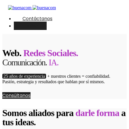
Contáctanos
English
Web.
Redes Sociales.
Comunicación.
IA.
25 años de experiencia
+ nuestros clientes = confiabilidad.
Pasión, estrategia y resultados que hablan por sí mismos.
Consúltanos
Somos aliados para
darle forma
a
tus ideas.