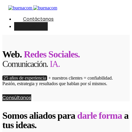
Contáctanos
English
Web.
Redes Sociales.
Comunicación.
IA.
25 años de experiencia
+ nuestros clientes = confiabilidad.
Pasión, estrategia y resultados que hablan por sí mismos.
Consúltanos
Somos aliados para
darle forma
a
tus ideas.