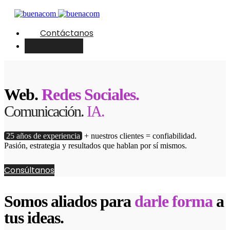
Contáctanos
English
Web.
Redes Sociales.
Comunicación.
IA.
25 años de experiencia
+ nuestros clientes = confiabilidad.
Pasión, estrategia y resultados que hablan por sí mismos.
Consúltanos
Somos aliados para
darle forma
a
tus ideas.