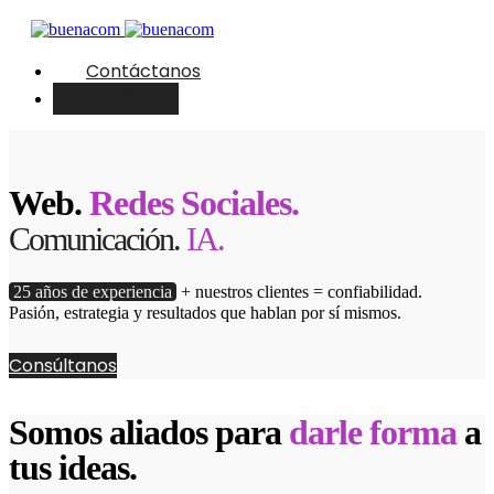
Contáctanos
English
Web.
Redes Sociales.
Comunicación.
IA.
25 años de experiencia
+ nuestros clientes = confiabilidad.
Pasión, estrategia y resultados que hablan por sí mismos.
Consúltanos
Somos aliados para
darle forma
a
tus ideas.