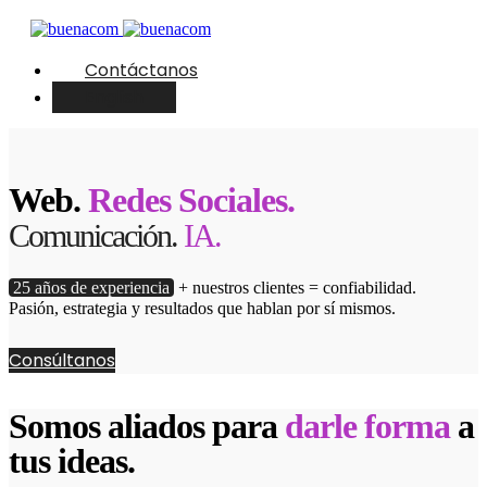
Contáctanos
English
Web.
Redes Sociales.
Comunicación.
IA.
25 años de experiencia
+ nuestros clientes = confiabilidad.
Pasión, estrategia y resultados que hablan por sí mismos.
Consúltanos
Somos aliados para
darle forma
a
tus ideas.