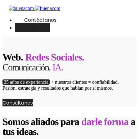
Contáctanos
English
Web.
Redes Sociales.
Comunicación.
IA.
25 años de experiencia
+ nuestros clientes = confiabilidad.
Pasión, estrategia y resultados que hablan por sí mismos.
Consúltanos
Somos aliados para
darle forma
a
tus ideas.