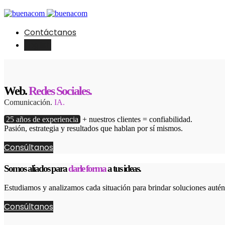
Contáctanos
English
Web.
Redes Sociales.
Comunicación.
IA.
25 años de experiencia
+ nuestros clientes = confiabilidad.
Pasión, estrategia y resultados que hablan por sí mismos.
Consúltanos
Somos aliados para
darle forma
a tus ideas.
Estudiamos y analizamos cada situación para brindar soluciones autént
Consúltanos