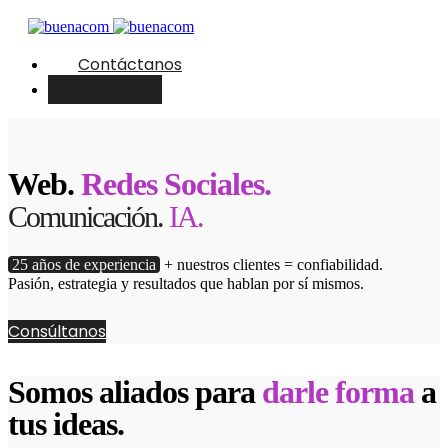
Contáctanos
English
Web.
Redes Sociales.
Comunicación.
IA.
25 años de experiencia
+ nuestros clientes = confiabilidad.
Pasión, estrategia y resultados que hablan por sí mismos.
Consúltanos
Somos aliados para
darle forma
a
tus ideas.