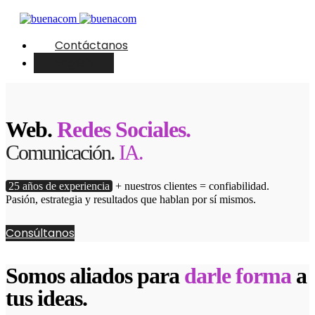
Contáctanos
English
Web.
Redes Sociales.
Comunicación.
IA.
25 años de experiencia
+ nuestros clientes = confiabilidad.
Pasión, estrategia y resultados que hablan por sí mismos.
Consúltanos
Somos aliados para
darle forma
a
tus ideas.