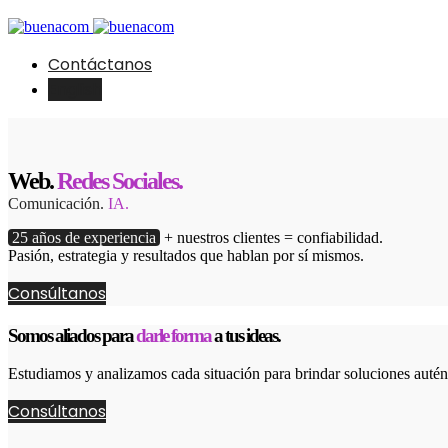
Contáctanos
English
Web.
Redes Sociales.
Comunicación.
IA.
25 años de experiencia
+ nuestros clientes = confiabilidad.
Pasión, estrategia y resultados que hablan por sí mismos.
Consúltanos
Somos aliados para
darle forma
a tus ideas.
Estudiamos y analizamos cada situación para brindar soluciones autént
Consúltanos