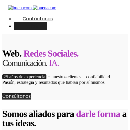
Contáctanos
English
Web.
Redes Sociales.
Comunicación.
IA.
25 años de experiencia
+ nuestros clientes = confiabilidad.
Pasión, estrategia y resultados que hablan por sí mismos.
Consúltanos
Somos aliados para
darle forma
a
tus ideas.