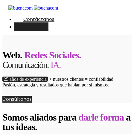
Contáctanos
English
Web.
Redes Sociales.
Comunicación.
IA.
25 años de experiencia
+ nuestros clientes = confiabilidad.
Pasión, estrategia y resultados que hablan por sí mismos.
Consúltanos
Somos aliados para
darle forma
a
tus ideas.