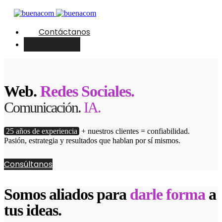
Contáctanos
English
Web.
Redes Sociales.
Comunicación.
IA.
25 años de experiencia
+ nuestros clientes = confiabilidad.
Pasión, estrategia y resultados que hablan por sí mismos.
Consúltanos
Somos aliados para
darle forma
a
tus ideas.