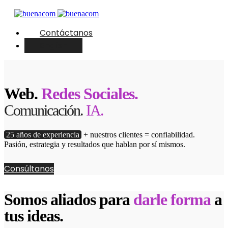
Contáctanos
English
Web.
Redes Sociales.
Comunicación.
IA.
25 años de experiencia
+ nuestros clientes = confiabilidad.
Pasión, estrategia y resultados que hablan por sí mismos.
Consúltanos
Somos aliados para
darle forma
a
tus ideas.