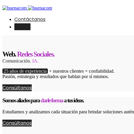
Contáctanos
English
Web.
Redes Sociales.
Comunicación.
IA.
25 años de experiencia
+ nuestros clientes = confiabilidad.
Pasión, estrategia y resultados que hablan por sí mismos.
Consúltanos
Somos aliados para
darle forma
a tus ideas.
Estudiamos y analizamos cada situación para brindar soluciones autént
Consúltanos