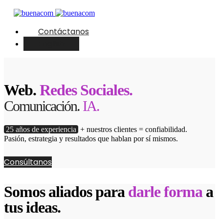
Contáctanos
English
Web.
Redes Sociales.
Comunicación.
IA.
25 años de experiencia
+ nuestros clientes = confiabilidad.
Pasión, estrategia y resultados que hablan por sí mismos.
Consúltanos
Somos aliados para
darle forma
a
tus ideas.