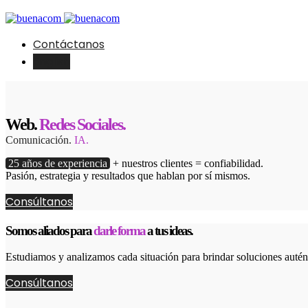
Contáctanos
English
Web.
Redes Sociales.
Comunicación.
IA.
25 años de experiencia
+ nuestros clientes = confiabilidad.
Pasión, estrategia y resultados que hablan por sí mismos.
Consúltanos
Somos aliados para
darle forma
a tus ideas.
Estudiamos y analizamos cada situación para brindar soluciones autént
Consúltanos