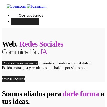
Contáctanos
English
Web.
Redes Sociales.
Comunicación.
IA.
25 años de experiencia
+ nuestros clientes = confiabilidad.
Pasión, estrategia y resultados que hablan por sí mismos.
Consúltanos
Somos aliados para
darle forma
a
tus ideas.