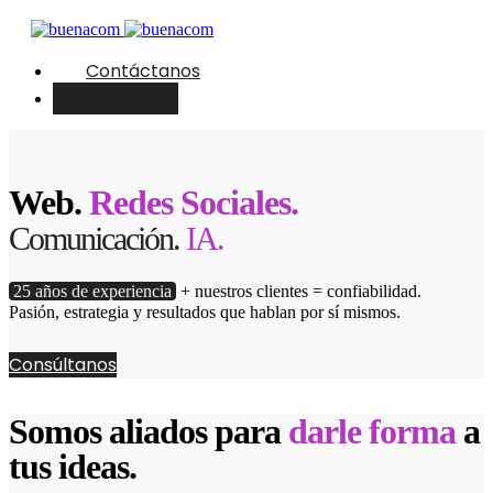
Contáctanos
English
Web.
Redes Sociales.
Comunicación.
IA.
25 años de experiencia
+ nuestros clientes = confiabilidad.
Pasión, estrategia y resultados que hablan por sí mismos.
Consúltanos
Somos aliados para
darle forma
a
tus ideas.