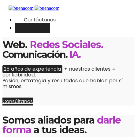
Contáctanos
English
Web.
Redes Sociales.
Comunicación.
IA.
25 años de experiencia
+ nuestros clientes =
confiabilidad.
Pasión, estrategia y resultados que hablan por sí
mismos.
Consúltanos
Somos aliados para
darle
forma
a tus ideas.