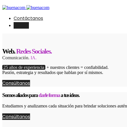
Contáctanos
English
Web.
Redes Sociales.
Comunicación.
IA.
25 años de experiencia
+ nuestros clientes = confiabilidad.
Pasión, estrategia y resultados que hablan por sí mismos.
Consúltanos
Somos aliados para
darle forma
a tus ideas.
Estudiamos y analizamos cada situación para brindar soluciones autént
Consúltanos