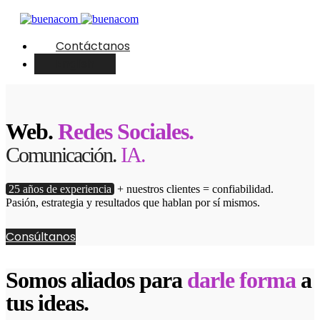
Contáctanos
English
Web.
Redes Sociales.
Comunicación.
IA.
25 años de experiencia
+ nuestros clientes = confiabilidad.
Pasión, estrategia y resultados que hablan por sí mismos.
Consúltanos
Somos aliados para
darle forma
a
tus ideas.