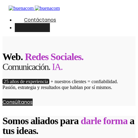
Contáctanos
English
Web.
Redes Sociales.
Comunicación.
IA.
25 años de experiencia
+ nuestros clientes = confiabilidad.
Pasión, estrategia y resultados que hablan por sí mismos.
Consúltanos
Somos aliados para
darle forma
a
tus ideas.