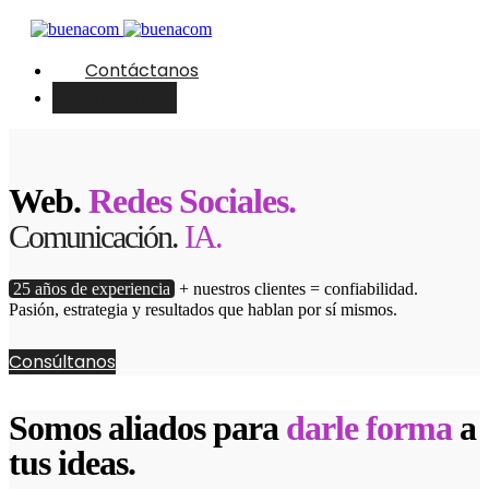
Contáctanos
English
Web.
Redes Sociales.
Comunicación.
IA.
25 años de experiencia
+ nuestros clientes = confiabilidad.
Pasión, estrategia y resultados que hablan por sí mismos.
Consúltanos
Somos aliados para
darle forma
a
tus ideas.