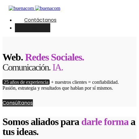
Contáctanos
English
Web.
Redes Sociales.
Comunicación.
IA.
25 años de experiencia
+ nuestros clientes = confiabilidad.
Pasión, estrategia y resultados que hablan por sí mismos.
Consúltanos
Somos aliados para
darle forma
a
tus ideas.