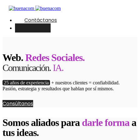
Contáctanos
English
Web.
Redes Sociales.
Comunicación.
IA.
25 años de experiencia
+ nuestros clientes = confiabilidad.
Pasión, estrategia y resultados que hablan por sí mismos.
Consúltanos
Somos aliados para
darle forma
a
tus ideas.