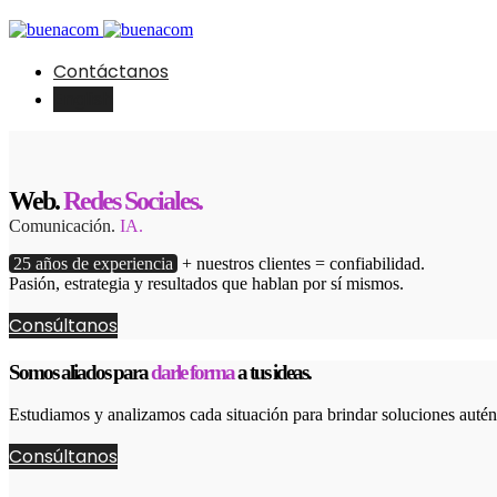
Contáctanos
English
Web.
Redes Sociales.
Comunicación.
IA.
25 años de experiencia
+ nuestros clientes = confiabilidad.
Pasión, estrategia y resultados que hablan por sí mismos.
Consúltanos
Somos aliados para
darle forma
a tus ideas.
Estudiamos y analizamos cada situación para brindar soluciones autént
Consúltanos