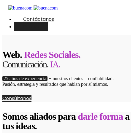
Contáctanos
English
Web.
Redes Sociales.
Comunicación.
IA.
25 años de experiencia
+ nuestros clientes = confiabilidad.
Pasión, estrategia y resultados que hablan por sí mismos.
Consúltanos
Somos aliados para
darle forma
a
tus ideas.