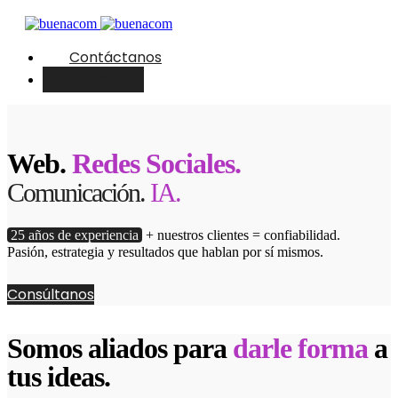
Contáctanos
English
Web.
Redes Sociales.
Comunicación.
IA.
25 años de experiencia
+ nuestros clientes = confiabilidad.
Pasión, estrategia y resultados que hablan por sí mismos.
Consúltanos
Somos aliados para
darle forma
a
tus ideas.