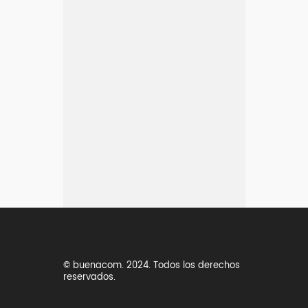
llamada
Atenderá tu consulta
Jeremy Majstruk
+54 9 261 2785329
info@buenacom.com
© buenacom. 2024. Todos los derechos
reservados.