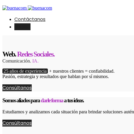
Contáctanos
English
Web.
Redes Sociales.
Comunicación.
IA.
25 años de experiencia
+ nuestros clientes = confiabilidad.
Pasión, estrategia y resultados que hablan por sí mismos.
Consúltanos
Somos aliados para
darle forma
a tus ideas.
Estudiamos y analizamos cada situación para brindar soluciones autént
Consúltanos