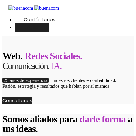
Contáctanos
English
Web.
Redes Sociales.
Comunicación.
IA.
25 años de experiencia
+ nuestros clientes = confiabilidad.
Pasión, estrategia y resultados que hablan por sí mismos.
Consúltanos
Somos aliados para
darle forma
a
tus ideas.