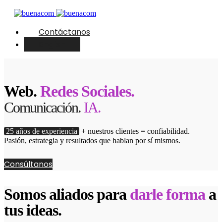
Contáctanos
English
Web.
Redes Sociales.
Comunicación.
IA.
25 años de experiencia
+ nuestros clientes = confiabilidad.
Pasión, estrategia y resultados que hablan por sí mismos.
Consúltanos
Somos aliados para
darle forma
a
tus ideas.