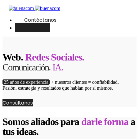
Contáctanos
English
Web.
Redes Sociales.
Comunicación.
IA.
25 años de experiencia
+ nuestros clientes = confiabilidad.
Pasión, estrategia y resultados que hablan por sí mismos.
Consúltanos
Somos aliados para
darle forma
a
tus ideas.