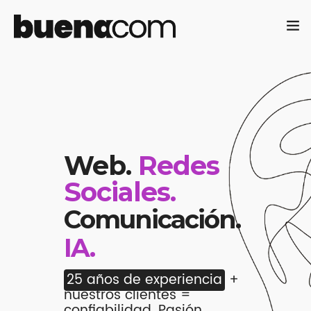
Contáctanos
English
Web.
Redes
Sociales.
Comunicación.
IA.
25 años de experiencia
+
nuestros clientes =
confiabilidad.
Pasión,