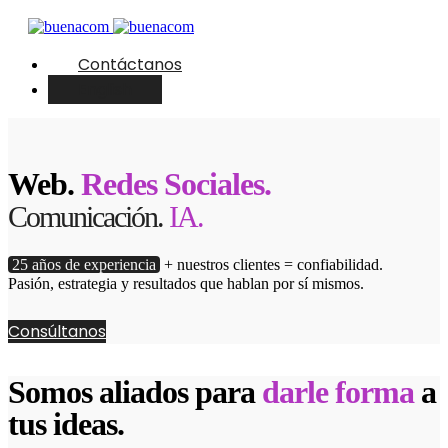
Contáctanos
English
Web.
Redes Sociales.
Comunicación.
IA.
25 años de experiencia
+ nuestros clientes = confiabilidad.
Pasión, estrategia y resultados que hablan por sí mismos.
Consúltanos
Somos aliados para
darle forma
a
tus ideas.