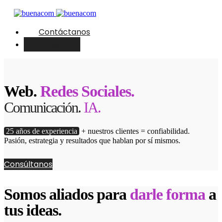
Contáctanos
English
Web.
Redes Sociales.
Comunicación.
IA.
25 años de experiencia
+ nuestros clientes = confiabilidad.
Pasión, estrategia y resultados que hablan por sí mismos.
Consúltanos
Somos aliados para
darle forma
a
tus ideas.