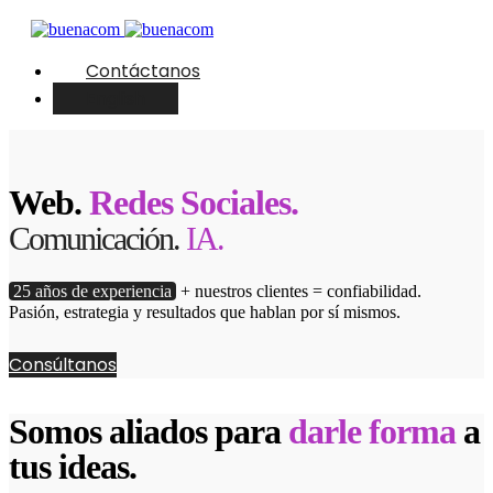
Contáctanos
English
Web.
Redes Sociales.
Comunicación.
IA.
25 años de experiencia
+ nuestros clientes = confiabilidad.
Pasión, estrategia y resultados que hablan por sí mismos.
Consúltanos
Somos aliados para
darle forma
a
tus ideas.