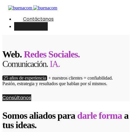
Contáctanos
English
Web.
Redes Sociales.
Comunicación.
IA.
25 años de experiencia
+ nuestros clientes = confiabilidad.
Pasión, estrategia y resultados que hablan por sí mismos.
Consúltanos
Somos aliados para
darle forma
a
tus ideas.