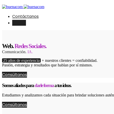
Contáctanos
English
Web.
Redes Sociales.
Comunicación.
IA.
25 años de experiencia
+ nuestros clientes = confiabilidad.
Pasión, estrategia y resultados que hablan por sí mismos.
Consúltanos
Somos aliados para
darle forma
a tus ideas.
Estudiamos y analizamos cada situación para brindar soluciones autént
Consúltanos