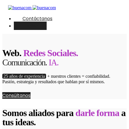
Contáctanos
English
Web.
Redes Sociales.
Comunicación.
IA.
25 años de experiencia
+ nuestros clientes = confiabilidad.
Pasión, estrategia y resultados que hablan por sí mismos.
Consúltanos
Somos aliados para
darle forma
a
tus ideas.