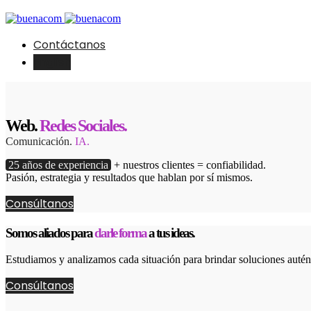
Contáctanos
English
Web.
Redes Sociales.
Comunicación.
IA.
25 años de experiencia
+ nuestros clientes = confiabilidad.
Pasión, estrategia y resultados que hablan por sí mismos.
Consúltanos
Somos aliados para
darle forma
a tus ideas.
Estudiamos y analizamos cada situación para brindar soluciones autént
Consúltanos