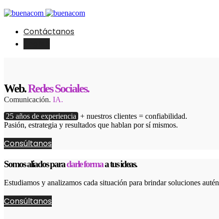
Contáctanos
English
Web.
Redes Sociales.
Comunicación.
IA.
25 años de experiencia
+ nuestros clientes = confiabilidad.
Pasión, estrategia y resultados que hablan por sí mismos.
Consúltanos
Somos aliados para
darle forma
a tus ideas.
Estudiamos y analizamos cada situación para brindar soluciones autént
Consúltanos